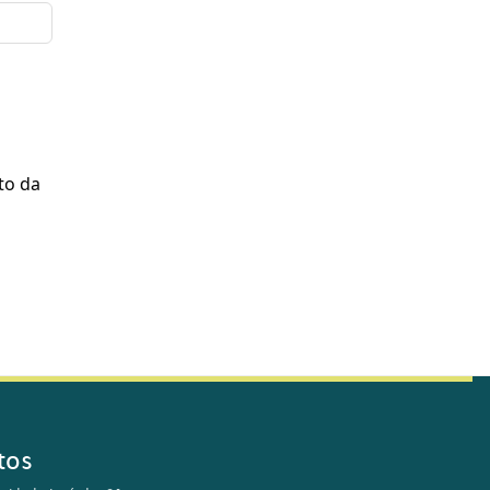
to da
tos