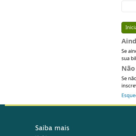
Ain
Se ain
sua bi
Não 
Se não
inscre
Esque
Saiba mais