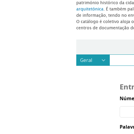
património histórico da ci
arquitetónica
. É também pal
de informação, tendo no en
O catálogo é coletivo aloja 
centros de documentação d
Ent
Númer
Palav