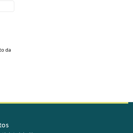
to da
tos