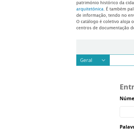
património histórico da ci
arquitetónica
. É também pal
de informação, tendo no en
O catálogo é coletivo aloja 
centros de documentação d
Ent
Númer
Palav