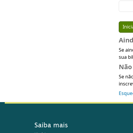
Ain
Se ain
sua bi
Não 
Se não
inscre
Esque
Saiba mais