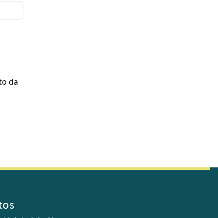
to da
tos