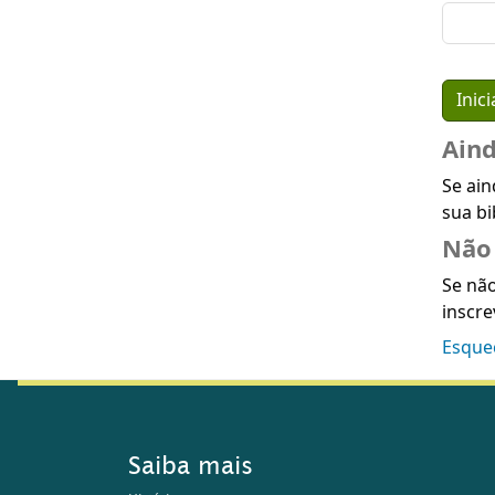
Ain
Se ain
sua bi
Não 
Se não
inscre
Esque
Saiba mais