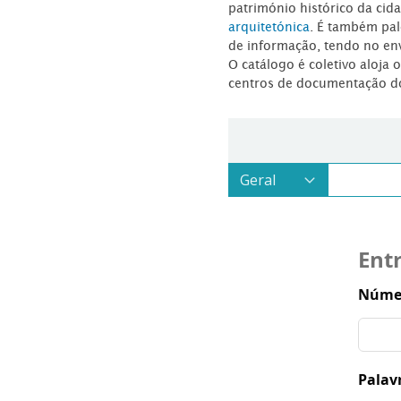
património histórico da ci
arquitetónica
. É também pal
de informação, tendo no en
O catálogo é coletivo aloja 
centros de documentação d
Ent
Númer
Palav