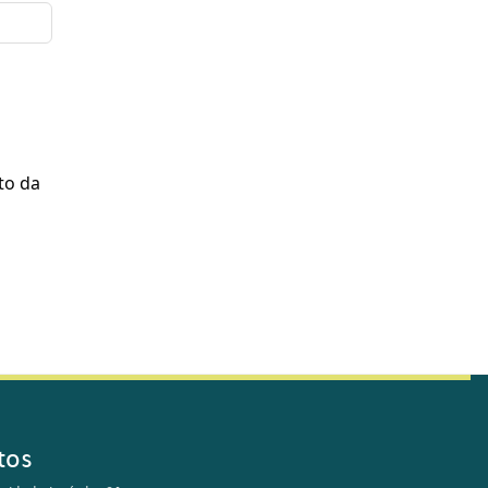
to da
tos