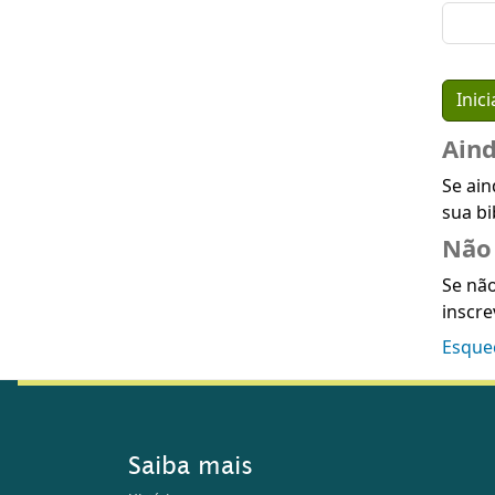
Ain
Se ain
sua bi
Não 
Se não
inscre
Esque
Saiba mais