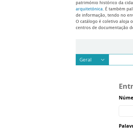
património histórico da ci
arquitetónica
. É também pal
de informação, tendo no en
O catálogo é coletivo aloja 
centros de documentação d
Ent
Númer
Palav