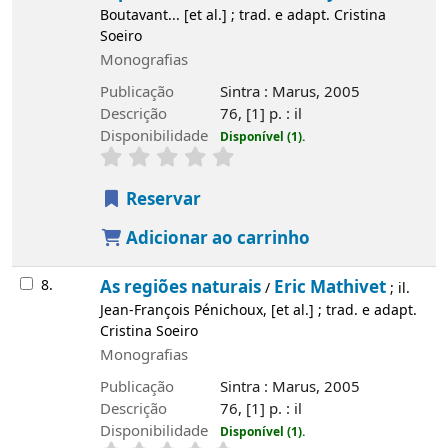
Boutavant... [et al.] ; trad. e adapt. Cristina
Soeiro
Monografias
Publicação
Sintra : Marus, 2005
Descrição
76, [1] p. : il
Disponibilidade
Disponível (1).
Reservar
Adicionar ao carrinho
8.
As regiões naturais
Eric Mathivet
/
; il.
Jean-François Pénichoux, [et al.] ; trad. e adapt.
Cristina Soeiro
Monografias
Publicação
Sintra : Marus, 2005
Descrição
76, [1] p. : il
Disponibilidade
Disponível (1).