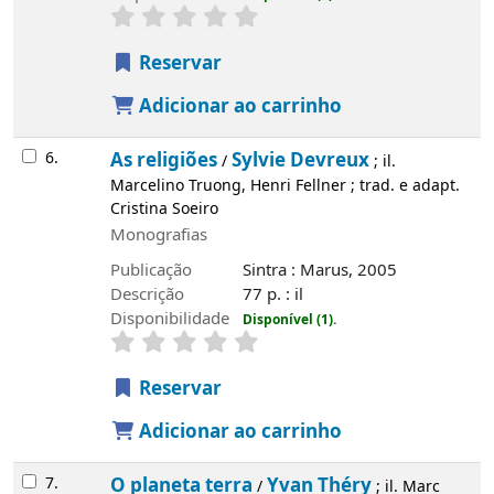
Reservar
Adicionar ao carrinho
6.
As religiões
Sylvie Devreux
/
; il.
Marcelino Truong, Henri Fellner ; trad. e adapt.
Cristina Soeiro
Monografias
Publicação
Sintra : Marus, 2005
Descrição
77 p. : il
Disponibilidade
Disponível (1).
Reservar
Adicionar ao carrinho
7.
O planeta terra
Yvan Théry
/
; il. Marc