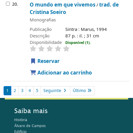
20.
O mundo em que vivemos
trad. de
/
Cristina Soeiro
Monografias
Publicação
Sintra : Marus, 1994
Descrição
87 p. : il. ; 31 cm
Disponibilidade
Disponível (1).
Reservar
Adicionar ao carrinho
1
2
3
4
5
Seguinte
Último
Saiba mais
História
Álvaro de Campos
Edifício