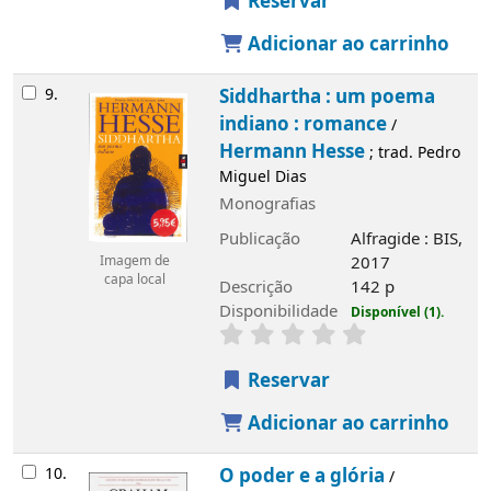
Reservar
Adicionar ao carrinho
9.
Siddhartha : um poema
indiano : romance
/
Hermann Hesse
; trad. Pedro
Miguel Dias
Monografias
Publicação
Alfragide : BIS,
2017
Imagem de
capa local
Descrição
142 p
Disponibilidade
Disponível (1).
Reservar
Adicionar ao carrinho
10.
O poder e a glória
/