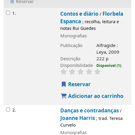
Reservar
Resultados
1.
Contos e diário
Florbela
/
Espanca
; recolha, leitura e
notas Rui Guedes
Monografias
Publicação
Alfragide :
Leya, 2009
Descrição
222 p
Disponibilidade
Disponível (1).
Reservar
Adicionar ao carrinho
2.
Danças e contradanças
/
Joanne Harris
; trad. Teresa
Curvelo
Monografias