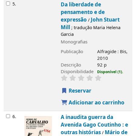
5.
Da liberdade de
pensamento e de
expressão
John Stuart
/
Mill
; tradução Maria Helena
Garcia
Monografias
Publicação
Alfragide : Bis,
2010
Descrição
92 p
Disponibilidade
Disponível (1).
Reservar
Adicionar ao carrinho
6.
A inaudita guerra da
Avenida Gago Coutinho : e
outras histórias
Mário de
/