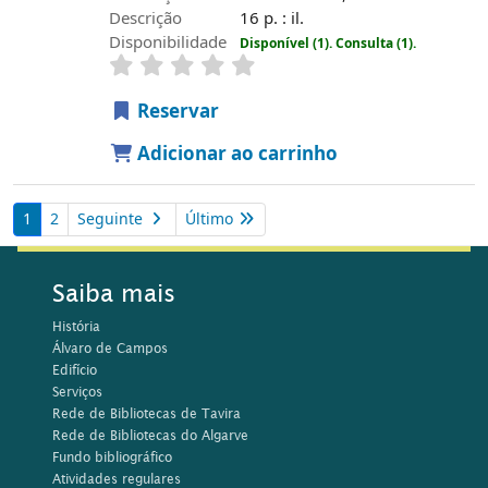
Descrição
16 p. : il.
Disponibilidade
Disponível (1).
Consulta (1).
Reservar
Adicionar ao carrinho
1
2
Seguinte
Último
Saiba mais
História
Álvaro de Campos
Edifício
Serviços
Rede de Bibliotecas de Tavira
Rede de Bibliotecas do Algarve
Fundo bibliográfico
Atividades regulares