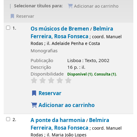
Selecionar títulos para:
Adicionar ao carrinho
Reservar
Resultados
1.
Os músicos de Bremen
Belmira
/
Ferreira, Rosa Fonseca
; coord. Manuel
Rodas ; il. Adelaide Penha e Costa
Monografias
Publicação
Lisboa : Texto, 2002
Descrição
16 p. : il.
Disponibilidade
Disponível (1).
Consulta (1).
Reservar
Adicionar ao carrinho
2.
A ponte da harmonia
Belmira
/
Ferreira, Rosa Fonseca
; coord. Manuel
Rodas ; il. Maria João Lopes