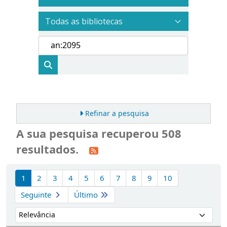
Refinar a pesquisa
A sua pesquisa recuperou 508
resultados.
Ordenar
1
2
3
4
5
6
7
8
9
10
Seguinte
Último
Ordenar por: