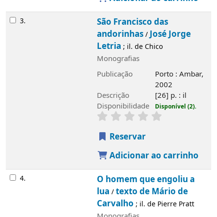
3.
São Francisco das
andorinhas
José Jorge
/
Letria
; il. de Chico
Monografias
Publicação
Porto : Ambar,
2002
Descrição
[26] p. : il
Disponibilidade
Disponível (2).
Reservar
Adicionar ao carrinho
4.
O homem que engoliu a
lua
texto de Mário de
/
Carvalho
; il. de Pierre Pratt
Monografias