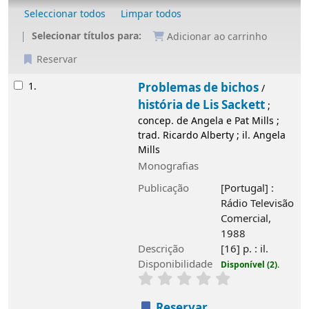
Seleccionar todos
Limpar todos
Selecionar títulos para:
Adicionar ao carrinho
Reservar
Resultados
1.
Problemas de bichos
/
história de Lis Sackett
;
concep. de Angela e Pat Mills ;
trad. Ricardo Alberty ; il. Angela
Mills
Monografias
Publicação
[Portugal] :
Rádio Televisão
Comercial,
1988
Descrição
[16] p. : il.
Disponibilidade
Disponível (2).
Reservar