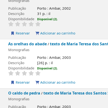
Os cúmulos
José Jorge Letria
/
; il. de José Miguel
Monografias
Publicação
Porto : Ambar, 2002
Descrição
31 p. : il
Disponibilidade
Disponível (2).
Reservar
Adicionar ao carrinho
As orelhas do abade
texto de Maria Teresa d
/
Monografias
Publicação
Porto : Ambar, 2003
Descrição
[26] p. : il
Disponibilidade
Disponível (2).
Reservar
Adicionar ao carrinho
O caldo de pedra
texto de Maria Teresa dos S
/