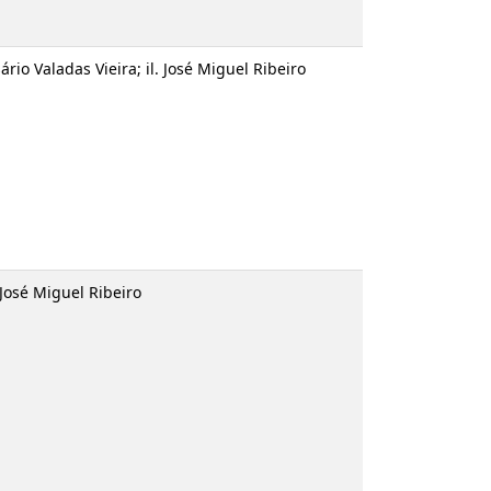
 do Rosário Valadas Vieira; il. José Miguel
ues
; il. José Miguel Ribeiro