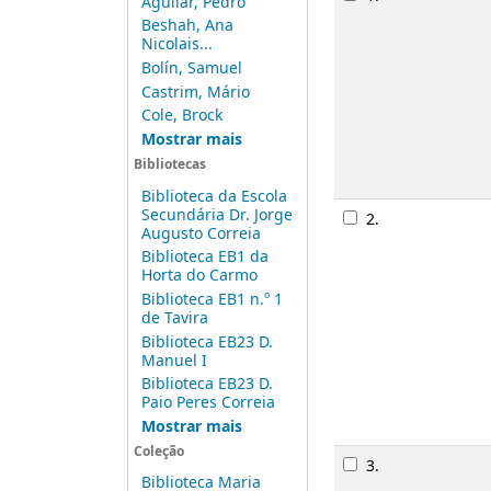
Aguilar, Pedro
Beshah, Ana
Nicolais...
Bolín, Samuel
Castrim, Mário
Cole, Brock
Mostrar mais
Bibliotecas
Biblioteca da Escola
Secundária Dr. Jorge
2.
Augusto Correia
Biblioteca EB1 da
Horta do Carmo
Biblioteca EB1 n.º 1
de Tavira
Biblioteca EB23 D.
Manuel I
Biblioteca EB23 D.
Paio Peres Correia
Mostrar mais
Coleção
Imagem de c
Biblioteca Maria