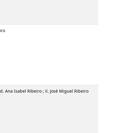
uel Ribeiro
lín
; trad. Ana Isabel Ribeiro ; il. José Miguel