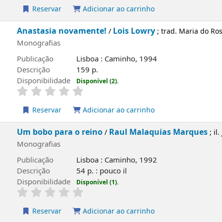
Publicação
Lisboa : Caminho, 1993
Descrição
115, [3] p. : il
Disponibilidade
Disponível (2).
Reservar
Adicionar ao carrinho
Anastasia novamente!
Lois Lowry
/
; trad. Maria
Ribeiro
Monografias
Publicação
Lisboa : Caminho, 1994
Descrição
159 p.
Disponibilidade
Disponível (2).
Reservar
Adicionar ao carrinho
apa local
Um bobo para o reino
Raul Malaquias Marq
/