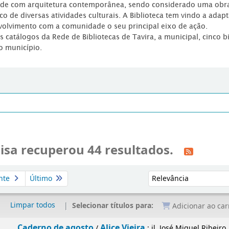
dade com arquitetura contemporânea, sendo considerado uma obr
co de diversas atividades culturais. A Biblioteca tem vindo a adap
volvimento com a comunidade o seu principal eixo de ação.
os catálogos da Rede de Bibliotecas de Tavira, a municipal, cinco b
o município.
isa recuperou 44 resultados.
Ordenar por:
nte
Último
Limpar todos
Selecionar títulos para:
Adicionar ao car
Caderno de agosto
Alice Vieira
/
; il. José Miguel