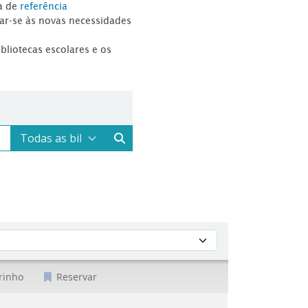
a de
referência
tar-se às novas necessidades
ibliotecas escolares e os
rinho
Reservar
 Ribeiro