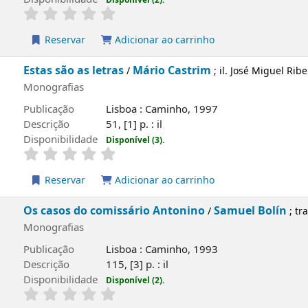
Publicação
Lisboa : Caminho, 1992
Descrição
122, [2] p. : il
Disponibilidade
Disponível (2).
Reservar
Adicionar ao carrinho
Estas são as letras
Mário Castrim
/
; il. José Mig
Monografias
Publicação
Lisboa : Caminho, 1997
Descrição
51, [1] p. : il
Disponibilidade
Disponível (3).
Reservar
Adicionar ao carrinho
Os casos do comissário Antonino
Samuel Bo
/
Ribeiro
Monografias