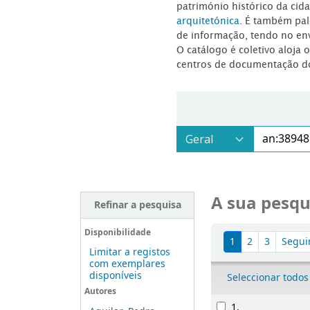
património histórico da ci
arquitetónica
. É também pal
de informação, tendo no en
O catálogo é coletivo aloja 
centros de documentação d
A sua pesqu
Refinar a pesquisa
Ordenar
Disponibilidade
1
2
3
Segui
Limitar a registos
com exemplares
disponíveis
Seleccionar todos
Autores
Resultados
1.