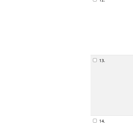
12.
O pajem
Monogra
Publicaç
Descriçã
Disponib
Rese
13.
As fada
Monogra
Publicaç
Descriçã
Disponib
Rese
14.
Lá vai u
Monogra