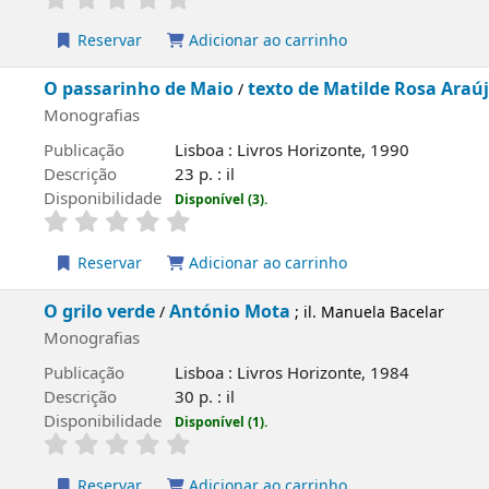
rvar
Adicionar ao carrinho
rinho de Maio
texto de Matilde Rosa Araújo
/
; ilustração 
fias
ão
Lisboa : Livros Horizonte, 1990
o
23 p. : il
ilidade
Disponível (3).
rvar
Adicionar ao carrinho
 verde
António Mota
/
; il. Manuela Bacelar
fias
ão
Lisboa : Livros Horizonte, 1984
o
30 p. : il
ilidade
Disponível (1).
rvar
Adicionar ao carrinho