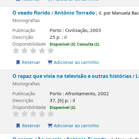
 florido
António Torrado
/
; il. por Manuela Bacelar
fias
ão
Porto : Civilização, 2003
o
25 p. : il
ilidade
Disponível (3).
Consulta (2).
rvar
Adicionar ao carrinho
 que vivia na televisão e outras histórias
Luísa Ducla S
/
fias
ão
Porto : Afrontamento, 2002
o
37, [6] p. : il
ilidade
Disponível (2).
rvar
Adicionar ao carrinho