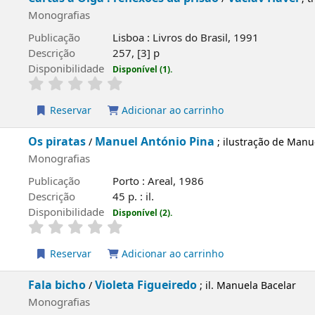
fias
ão
Lisboa : Livros do Brasil, 1991
o
257, [3] p
ilidade
Disponível (1).
rvar
Adicionar ao carrinho
tas
Manuel António Pina
/
; ilustração de Manuela Bacelar
fias
ão
Porto : Areal, 1986
o
45 p. : il.
ilidade
Disponível (2).
rvar
Adicionar ao carrinho
cho
Violeta Figueiredo
/
; il. Manuela Bacelar
fias