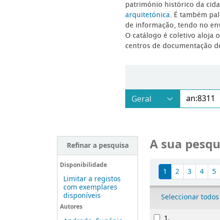
património histórico da ci
arquitetónica
. É também pal
de informação, tendo no en
O catálogo é coletivo aloja 
centros de documentação d
A sua pesqu
Refinar a pesquisa
Ordenar
Disponibilidade
1
2
3
4
5
Limitar a registos
com exemplares
disponíveis
Seleccionar todos
Autores
Resultados
1.
Cartas a