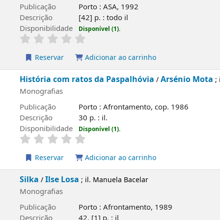
ão
Porto : ASA, 1992
o
[42] p. : todo il
ilidade
Disponível (1).
rvar
Adicionar ao carrinho
a com ratos da Paspalhóvia
Arsénio Mota
/
; ilustrações de
fias
ão
Porto : Afrontamento, cop. 1986
o
30 p. : il.
ilidade
Disponível (1).
rvar
Adicionar ao carrinho
lse Losa
; il. Manuela Bacelar
fias
ão
Porto : Afrontamento, 1989
o
42, [1] p. : il