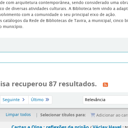
dade com arquitetura contemporânea, sendo considerado uma obr
co de diversas atividades culturais. A Biblioteca tem vindo a adap
volvimento com a comunidade o seu principal eixo de ação.
os catálogos da Rede de Bibliotecas de Tavira, a municipal, cinco b
o município.
isa recuperou 87 resultados.
Ordenar por:
Seguinte
Último
Limpar todos
Selecionar títulos para:
Adicionar ao car
 Olga : reflexões da prisão
Václav Havel
/
; trad. Manuela B