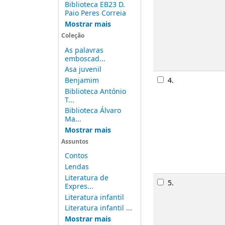
Biblioteca EB23 D.
Publicaç
Paio Peres Correia
Descriçã
Mostrar mais
Disponib
Coleção
As palavras
emboscad...
Rese
Asa juvenil
4.
Históri
Benjamim
Biblioteca António
Monogra
T...
Publicaç
Biblioteca Álvaro
Ma...
Descriçã
Mostrar mais
Disponib
Assuntos
Contos
Rese
Lendas
Literatura de
5.
Silka
I
/
Expres...
Monogra
Literatura infantil
Literatura infantil ...
Publicaç
Mostrar mais
Descriçã