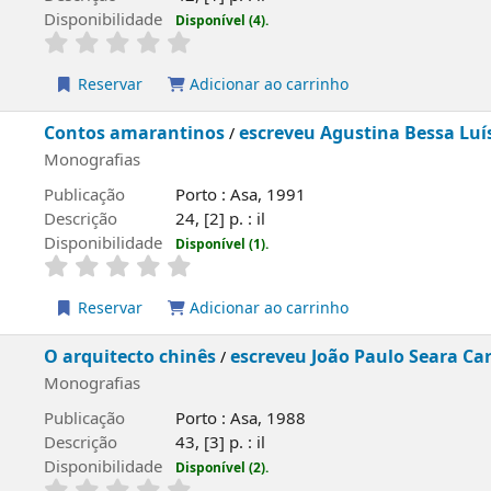
ilidade
Disponível (4).
rvar
Adicionar ao carrinho
 amarantinos
escreveu Agustina Bessa Luís
/
; ilustrou Man
fias
ão
Porto : Asa, 1991
o
24, [2] p. : il
ilidade
Disponível (1).
rvar
Adicionar ao carrinho
tecto chinês
escreveu João Paulo Seara Cardoso
/
; ilustro
fias
ão
Porto : Asa, 1988
o
43, [3] p. : il
ilidade
Disponível (2).