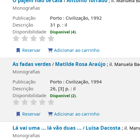
 não se cala
António Torrado
/
; il. Manuela Bacelar
fias
ão
Porto : Civilização, 1992
o
31 p. : il
ilidade
Disponível (4).
rvar
Adicionar ao carrinho
s verdes
Matilde Rosa Araújo
/
; il. Manuela Bacelar
fias
ão
Porto : Civilização, 1994
o
26, [3] p. : il
ilidade
Disponível (2).
rvar
Adicionar ao carrinho
ma ... lá vão duas ...
Luísa Dacosta
/
; il. Manuela Bacelar
fias