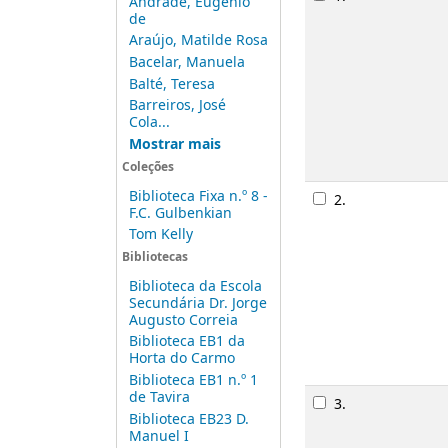
Andrade, Eugénio
de
Monogra
Araújo, Matilde Rosa
Publicaç
Bacelar, Manuela
Descriçã
Balté, Teresa
Disponib
Barreiros, José
Cola...
Mostrar mais
Rese
Coleções
Biblioteca Fixa n.º 8 -
2.
Os pira
F.C. Gulbenkian
Monogra
Tom Kelly
Publicaç
Bibliotecas
Descriçã
Biblioteca da Escola
Disponib
Secundária Dr. Jorge
Augusto Correia
Biblioteca EB1 da
Horta do Carmo
Rese
Biblioteca EB1 n.º 1
de Tavira
3.
Fala bi
Biblioteca EB23 D.
Monogra
Manuel I