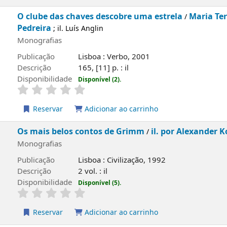
Reservar
Adicionar ao carrinho
O clube das chaves descobre uma estrela
Mari
/
Rosário Pedreira
; il. Luís Anglin
Monografias
Publicação
Lisboa : Verbo, 2001
Descrição
165, [11] p. : il
Disponibilidade
Disponível (2).
Reservar
Adicionar ao carrinho
Os mais belos contos de Grimm
il. por Alexan
/
Monografias
Publicação
Lisboa : Civilização, 1992
Descrição
2 vol. : il
Disponibilidade
Disponível (5).