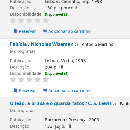
Lote 12, 2º frente
Alice Vieira
/
; il. Henrique Cayatt
Monografias
Publicação
Lisboa : Caminho, imp. 1998
Descrição
150 p. : pouco il.
Disponibilidade
Disponível (3).
Reservar
Adicionar ao carrinho
Fabíola
Nicholas Wiseman
/
; il. António Martins
Monografias
Publicação
Lisboa : Verbo, 1993
Descrição
204 p. : il
Disponibilidade
Disponível (2).
Reservar
Adicionar ao carrinho
O leão, a bruxa e o guarda-fatos
C. S. Lewis
/
; il
Monografias