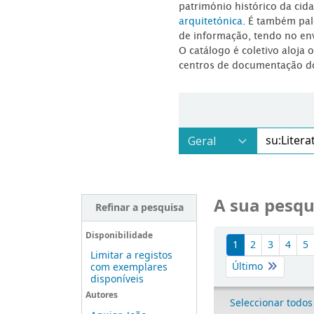
património histórico da ci
arquitetónica
. É também pal
de informação, tendo no en
O catálogo é coletivo aloja 
centros de documentação d
A sua pesqu
Refinar a pesquisa
Ordenar
Disponibilidade
1
2
3
4
5
Limitar a registos
Último
com exemplares
disponíveis
Autores
Seleccionar todos