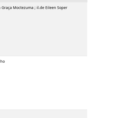
ria da Graça Moctezuma ; il.de Eileen Soper
as Coelho
beiro