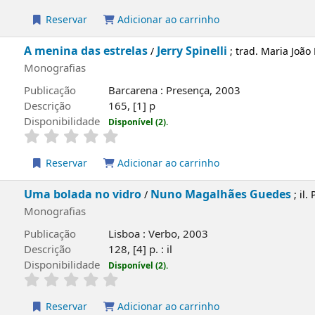
Descrição
175, [1] p
Disponibilidade
Disponível (2).
Reservar
Adicionar ao carrinho
A menina das estrelas
Jerry Spinelli
/
; trad. Maria
Monografias
Publicação
Barcarena : Presença, 2003
Descrição
165, [1] p
Disponibilidade
Disponível (2).
Reservar
Adicionar ao carrinho
Uma bolada no vidro
Nuno Magalhães Guede
/
Monografias
Publicação
Lisboa : Verbo, 2003
Descrição
128, [4] p. : il
Disponibilidade
Disponível (2).