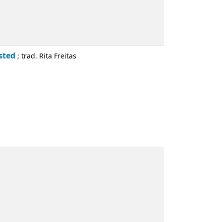
 Plaisted
; trad. Rita Freitas
o