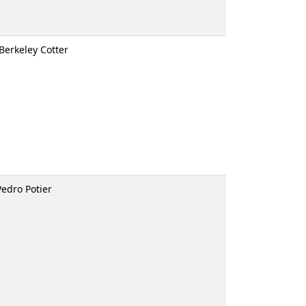
 João Berkeley Cotter
s
; il. Pedro Potier