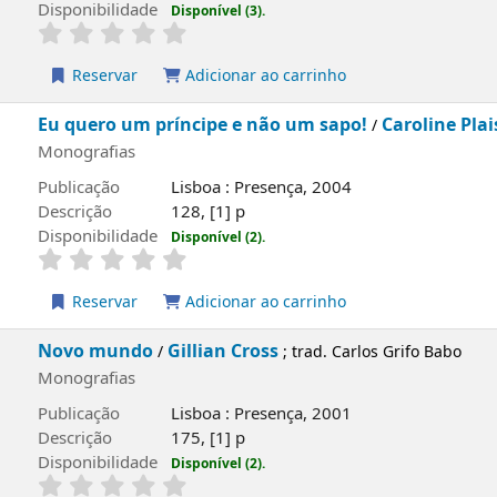
Publicação
Barcarena : Presença, 2003
Descrição
133, [2] p. : il
Disponibilidade
Disponível (3).
Reservar
Adicionar ao carrinho
Eu quero um príncipe e não um sapo!
Caroline
/
Monografias
Publicação
Lisboa : Presença, 2004
Descrição
128, [1] p
Disponibilidade
Disponível (2).
Reservar
Adicionar ao carrinho
Novo mundo
Gillian Cross
/
; trad. Carlos Grifo Bab
Monografias
Publicação
Lisboa : Presença, 2001