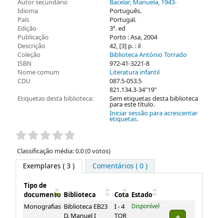
Autor secundário
Bacelar, Manuela
, 1943-
Idioma
Português.
País
Portugal.
Edição
3ª. ed
Publicação
Porto : Asa, 2004
Descrição
42, [3] p. : il
Coleção
Biblioteca António Torrado
ISBN
972-41-3221-8
Nome comum
Literatura infantil
CDU
087.5-053.5
821.134.3-34"19"
Etiquetas desta biblioteca:
Sem etiquetas desta biblioteca
para este título.
Iniciar sessão para acrescentar
etiquetas.
Pontuação
Classificação média: 0.0 (0 votos)
Exemplares
( 3 )
Comentários ( 0 )
Tipo de
documento
Biblioteca
Cota
Estado
Exemplares
Monografias
Biblioteca EB23
I - 4
Disponível
D. Manuel I
TOR