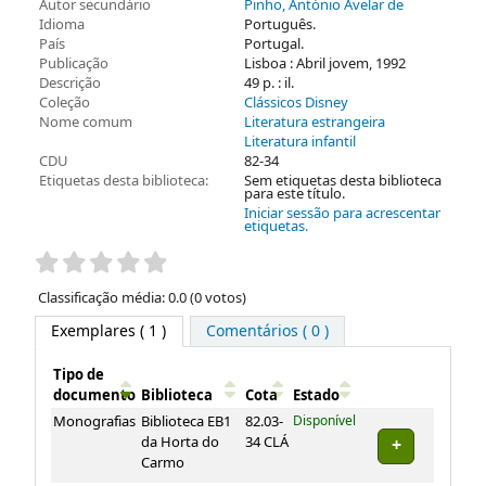
Autor secundário
Pinho, António Avelar de
Idioma
Português.
País
Portugal.
Publicação
Lisboa : Abril jovem, 1992
Descrição
49 p. : il.
Coleção
Clássicos Disney
Nome comum
Literatura estrangeira
Literatura infantil
CDU
82-34
Etiquetas desta biblioteca:
Sem etiquetas desta biblioteca
para este título.
Iniciar sessão para acrescentar
etiquetas.
Pontuação
Classificação média: 0.0 (0 votos)
Exemplares
( 1 )
Comentários ( 0 )
Tipo de
documento
Biblioteca
Cota
Estado
Exemplares
Monografias
Biblioteca EB1
82.03-
Disponível
da Horta do
34 CLÁ
Carmo