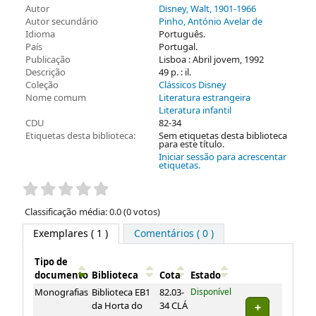
Autor
Disney, Walt
, 1901-1966
Autor secundário
Pinho, António Avelar de
Idioma
Português.
País
Portugal.
Publicação
Lisboa : Abril jovem, 1992
Descrição
49 p. : il.
Coleção
Clássicos Disney
Nome comum
Literatura estrangeira
Literatura infantil
CDU
82-34
Etiquetas desta biblioteca:
Sem etiquetas desta biblioteca
para este título.
Iniciar sessão para acrescentar
etiquetas.
Pontuação
Classificação média: 0.0 (0 votos)
Exemplares
( 1 )
Comentários ( 0 )
Tipo de
documento
Biblioteca
Cota
Estado
Exemplares
Monografias
Biblioteca EB1
82.03-
Disponível
da Horta do
34 CLÁ