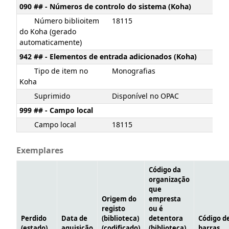
090 ## - Números de controlo do sistema (Koha)
Número biblioitem
18115
do Koha (gerado
automaticamente)
942 ## - Elementos de entrada adicionados (Koha)
Tipo de item no
Monografias
Koha
Suprimido
Disponível no OPAC
999 ## - Campo local
Campo local
18115
Exemplares
Código da
organização
que
Origem do
empresta
registo
ou é
Perdido
Data de
(biblioteca)
detentora
Código d
(estado)
aquisição
(codificado)
(biblioteca)
barras