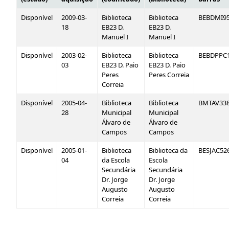
Disponível
2009-03-
Biblioteca
Biblioteca
BEBDMI9
18
EB23 D.
EB23 D.
Manuel I
Manuel I
Disponível
2003-02-
Biblioteca
Biblioteca
BEBDPPC
03
EB23 D. Paio
EB23 D. Paio
Peres
Peres Correia
Correia
Disponível
2005-04-
Biblioteca
Biblioteca
BMTAV33
28
Municipal
Municipal
Álvaro de
Álvaro de
Campos
Campos
Disponível
2005-01-
Biblioteca
Biblioteca da
BESJAC52
04
da Escola
Escola
Secundária
Secundária
Dr. Jorge
Dr. Jorge
Augusto
Augusto
Correia
Correia