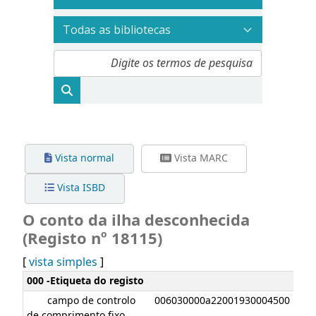
Vista normal
Vista MARC
Vista ISBD
O conto da ilha desconhecida
(Registo nº 18115)
[
vista simples
]
Detalhes MARC
000 -Etiqueta do registo
campo de controlo
006030000a22001930004500
de comprimento fixo