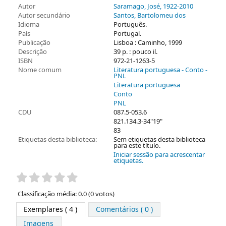
Autor
Saramago, José
, 1922-2010
Autor secundário
Santos, Bartolomeu dos
Idioma
Português.
País
Portugal.
Publicação
Lisboa : Caminho, 1999
Descrição
39 p. : pouco il.
ISBN
972-21-1263-5
Nome comum
Literatura portuguesa - Conto -
PNL
Literatura portuguesa
Conto
PNL
CDU
087.5-053.6
821.134.3-34"19"
83
Etiquetas desta biblioteca:
Sem etiquetas desta biblioteca
para este título.
Iniciar sessão para acrescentar
etiquetas.
Pontuação
Classificação média: 0.0 (0 votos)
Exemplares
( 4 )
Comentários ( 0 )
Imagens