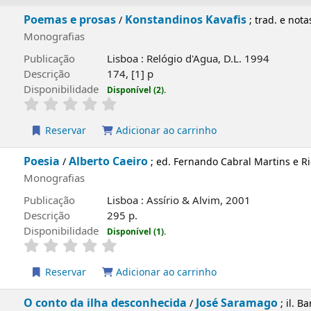
Poemas e prosas
Konstandinos Kavafis
/
; tr
Pratsinis
Monografias
Publicação
Lisboa : Relógio d'Agua, D.L. 1994
Descrição
174, [1] p
Disponibilidade
Disponível (2).
Reservar
Adicionar ao carrinho
capa local
Poesia
Alberto Caeiro
/
; ed. Fernando Cabral Mar
Monografias
Publicação
Lisboa : Assírio & Alvim, 2001
Descrição
295 p.
Disponibilidade
Disponível (1).