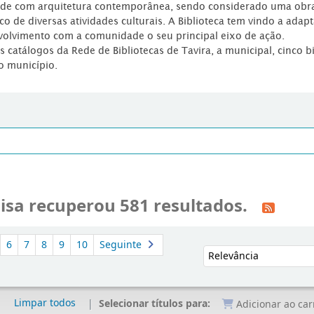
dade com arquitetura contemporânea, sendo considerado uma obr
co de diversas atividades culturais. A Biblioteca tem vindo a adap
volvimento com a comunidade o seu principal eixo de ação.
os catálogos da Rede de Bibliotecas de Tavira, a municipal, cinco b
o município.
isa recuperou 581 resultados.
6
7
8
9
10
Seguinte
Ordenar por:
Limpar todos
Selecionar títulos para:
Adicionar ao car