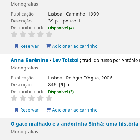
Reservar
Adicionar ao carrinho
O conto da ilha desconhecida
José Sarama
/
Monografias
Publicação
Lisboa : Caminho, 1999
Descrição
39 p. : pouco il.
Disponibilidade
Disponível (4).
Reservar
Adicionar ao carrinho
capa local
Anna Karénina
Lev Tolstoi
/
; trad. do russo po
Monografias
Publicação
Lisboa : Relógio D'Água, 2006