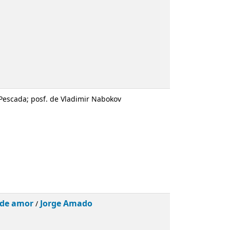
go
; il. Bartolomeu dos Santos
r António Pescada; posf. de Vladimir Nabokov