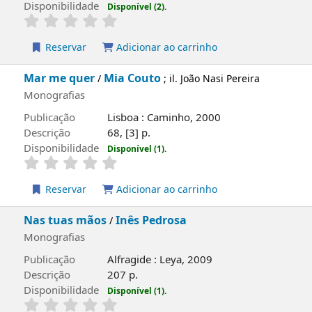
Monografias
Publicação
Porto : Porto Editora, 2015, 2016
Descrição
207 p
Disponibilidade
Disponível (2).
Reservar
Adicionar ao carrinho
capa local
Rebeldia : romance
Cristina Carvalho
/
Monografias
Publicação
Lisboa : Planeta, 2017
Descrição
119 p.
Disponibilidade
Disponível (2).
Reservar
Adicionar ao carrinho