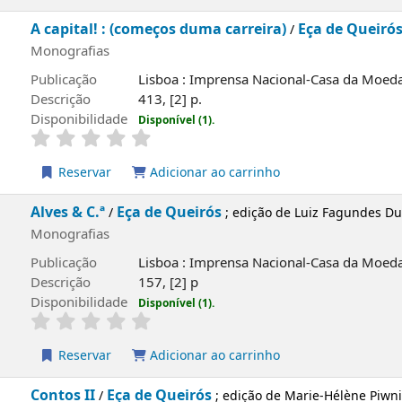
Publicação
Alfragide : Leya, 2009
Descrição
207 p.
Disponibilidade
Disponível (1).
Reservar
Adicionar ao carrinho
capa local
O mosteiro
Agustina Bessa-Luís
/
Monografias
Publicação
Lisboa : Guimarães Editores, 200
Descrição
286, [1] p.
Disponibilidade
Disponível (1).
Reservar
Adicionar ao carrinho
capa local