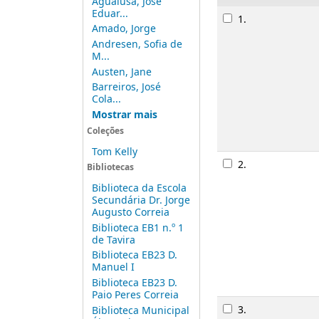
Agualusa, José
Resultados
Eduar...
1.
Amado, Jorge
Andresen, Sofia de
M...
Austen, Jane
Barreiros, José
Cola...
Mostrar mais
Coleções
Tom Kelly
Bibliotecas
Biblioteca da Escola
Imagem de 
Secundária Dr. Jorge
Augusto Correia
2.
Biblioteca EB1 n.º 1
de Tavira
Biblioteca EB23 D.
Manuel I
Biblioteca EB23 D.
Paio Peres Correia
Biblioteca Municipal