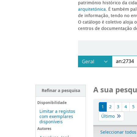
património histórico da ci
arquitetónica
. É também pal
de informação, tendo no en
O catálogo é coletivo aloja 
centros de documentação d
A sua pesqu
Refinar a pesquisa
Ordenar
Disponibilidade
1
2
3
4
5
Limitar a registos
Último
com exemplares
disponíveis
Autores
Seleccionar todos