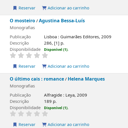
capa local
Mar me quer
Mia Couto
/
; il. João Nasi Pereira
Monografias
Publicação
Lisboa : Caminho, 2000
Descrição
68, [3] p.
Disponibilidade
Disponível (1).
Reservar
Adicionar ao carrinho
capa local
Nas tuas mãos
Inês Pedrosa
/
Monografias