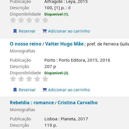
Descrição
846, [9] p
Disponibilidade
Disponível (3).
Reservar
Adicionar ao carrinho
capa local
O gato malhado e a andorinha Sinhá: uma h
Monografias
Publicação
Alfragide : Leya, 2015
Descrição
100, [1] p. : il
Disponibilidade
Disponível (1).
Reservar
Adicionar ao carrinho
O nosso reino
Valter Hugo Mãe
/
; pref. de Ferr