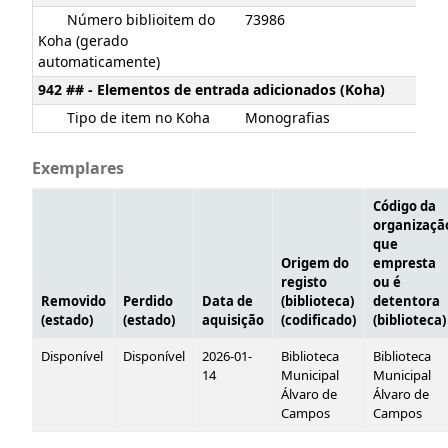
Número biblioitem do
73986
Koha (gerado
automaticamente)
942 ## - Elementos de entrada adicionados (Koha)
Tipo de item no Koha
Monografias
Exemplares
Código da
organizaçã
que
Origem do
empresta
registo
ou é
Removido
Perdido
Data de
(biblioteca)
detentora
(estado)
(estado)
aquisição
(codificado)
(biblioteca)
Disponível
Disponível
2026-01-
Biblioteca
Biblioteca
14
Municipal
Municipal
Álvaro de
Álvaro de
Campos
Campos