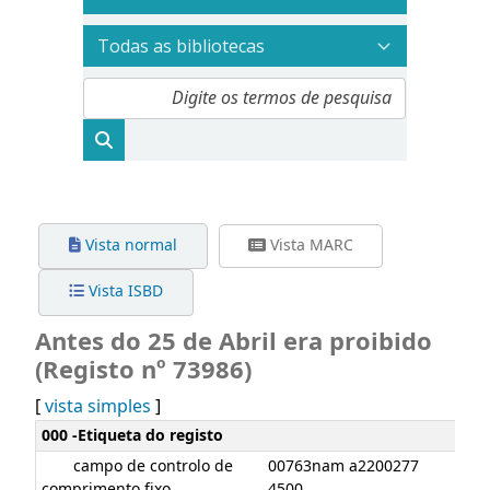
Vista normal
Vista MARC
Vista ISBD
Antes do 25 de Abril era proibido
(Registo nº 73986)
[
vista simples
]
Detalhes MARC
000 -Etiqueta do registo
campo de controlo de
00763nam a2200277
comprimento fixo
4500