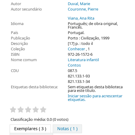
Autor
Duval, Marie
Autor secundário
Couronne, Pierre
Viana, Ana Rita
Idioma
Português; de obra original,
Francês.
País
Portugal.
Publicação
Porto : Civilização, 1999
Descrição
[17] p. : todo il
Coleção
Conhecer
, 1
ISBN
972-26-1572-6
Nome comum
Literatura infantil
Contos
CDU
087.5
821.133.1-93
821.133.1-34
Etiquetas desta biblioteca:
Sem etiquetas desta biblioteca
para este título.
Iniciar sessão para acrescentar
etiquetas.
Pontuação
Classificação média: 0.0 (0 votos)
Exemplares
( 3 )
Notas ( 1 )