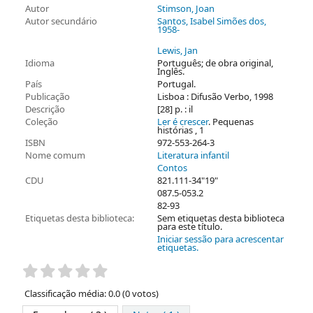
Autor
Stimson, Joan
Autor secundário
Santos, Isabel Simões dos
,
1958-
Lewis, Jan
Idioma
Português; de obra original,
Inglês.
País
Portugal.
Publicação
Lisboa : Difusão Verbo, 1998
Descrição
[28] p. : il
Coleção
Ler é crescer
. Pequenas
histórias , 1
ISBN
972-553-264-3
Nome comum
Literatura infantil
Contos
CDU
821.111-34"19"
087.5-053.2
82-93
Etiquetas desta biblioteca:
Sem etiquetas desta biblioteca
para este título.
Iniciar sessão para acrescentar
etiquetas.
Pontuação
Classificação média: 0.0 (0 votos)