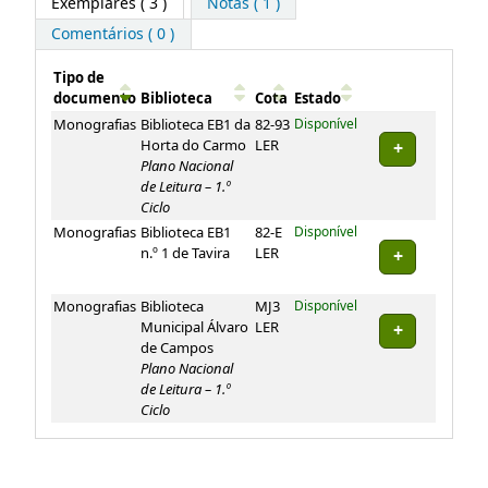
Exemplares
( 3 )
Notas ( 1 )
Comentários ( 0 )
Tipo de
documento
Biblioteca
Cota
Estado
Exemplares
Monografias
Biblioteca EB1 da
82-93
Disponível
Horta do Carmo
LER
Plano Nacional
de Leitura – 1.º
Ciclo
Monografias
Biblioteca EB1
82-E
Disponível
n.º 1 de Tavira
LER
Monografias
Biblioteca
MJ3
Disponível
Municipal Álvaro
LER
de Campos
Plano Nacional
de Leitura – 1.º
Ciclo