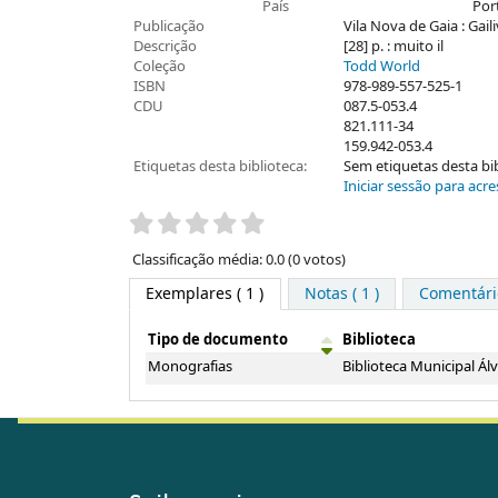
País
Por
Publicação
Vila Nova de Gaia : Gail
Descrição
[28] p. : muito il
Coleção
Todd World
ISBN
978-989-557-525-1
CDU
087.5-053.4
821.111-34
159.942-053.4
Etiquetas desta biblioteca:
Sem etiquetas desta bibl
Iniciar sessão para acre
Pontuação
Classificação média: 0.0 (0 votos)
Exemplares
( 1 )
Notas ( 1 )
Comentário
Tipo de documento
Biblioteca
Exemplares
Monografias
Biblioteca Municipal Á