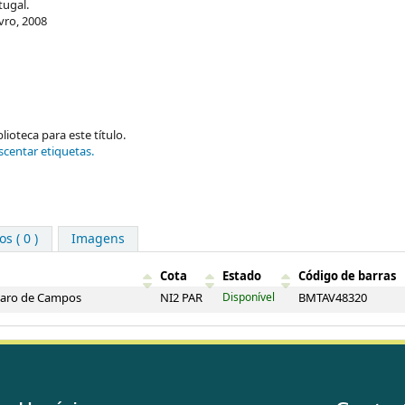
tugal.
ivro, 2008
ioteca para este título.
scentar etiquetas.
s ( 0 )
Imagens
Cota
Estado
Código de barras
lvaro de Campos
NI2 PAR
Disponível
BMTAV48320