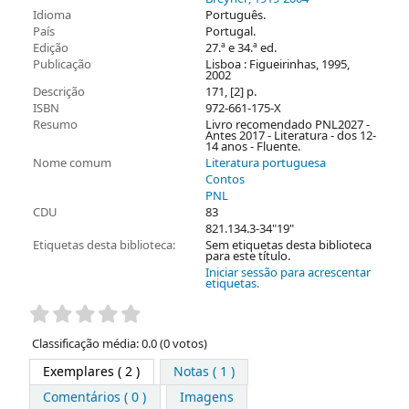
Idioma
Português.
País
Portugal.
Edição
27.ª e 34.ª ed.
Publicação
Lisboa : Figueirinhas, 1995,
2002
Descrição
171, [2] p.
ISBN
972-661-175-X
Resumo
Livro recomendado PNL2027 -
Antes 2017 - Literatura - dos 12-
14 anos - Fluente.
Nome comum
Literatura portuguesa
Contos
PNL
CDU
83
821.134.3-34"19"
Etiquetas desta biblioteca:
Sem etiquetas desta biblioteca
para este título.
Iniciar sessão para acrescentar
etiquetas.
Pontuação
Classificação média: 0.0 (0 votos)
Exemplares
( 2 )
Notas ( 1 )
Comentários ( 0 )
Imagens