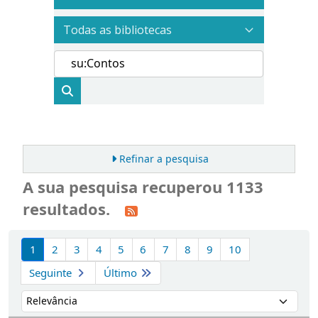
Refinar a pesquisa
A sua pesquisa recuperou 1133
resultados.
Ordenar
1
2
3
4
5
6
7
8
9
10
Seguinte
Último
Ordenar por: