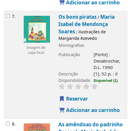
Adicionar ao carrinho
7.
Os bons piratas
Maria
/
Isabel de Mendonça
Soares
; ilustrações de
Margarida Azevedo
Monografias
Imagem de
capa local
Publicação
[Porto] :
Desabrochar,
D.L. 1990
Descrição
[1], 52 p. : il
Disponibilidade
Disponível (2).
Reservar
Adicionar ao carrinho
8.
As amêndoas do padrinho