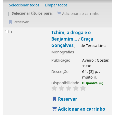
Seleccionar todos
Limpar todos
Selecionar títulos para:
Adicionar ao carrinho
Reservar
Resultados
1.
Tchim, a droga e o
Benjamim...
Graça
/
Gonçalves
; il. de Teresa Lima
Monografias
Publicação
Aveiro : Gostar,
1998
Descrição
64, [3] p. :
muito il.
Disponibilidade
Disponível (6).
Reservar
Adicionar ao carrinho