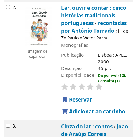
2.
Ler, ouvir e contar : cinco
histórias tradicionais
portuguesas
recontadas
/
por António Torrado
; il. de
Zé Paulo e Victor Paiva
Monografias
Imagem de
Publicação
Lisboa : APEL,
capa local
2000
Descrição
45 p. : il
Disponibilidade
Disponível (12).
Consulta (1).
Reservar
Adicionar ao carrinho
3.
Cinza do lar : contos
Joao
/
de Araújo Correia