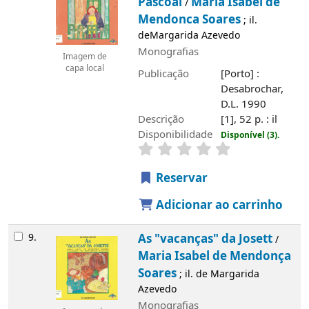
Pascoal
Maria Isabel de
/
Mendonca Soares
; il.
deMargarida Azevedo
Monografias
Imagem de
capa local
Publicação
[Porto] :
Desabrochar,
D.L. 1990
Descrição
[1], 52 p. : il
Disponibilidade
Disponível (3).
Reservar
Adicionar ao carrinho
9.
As "vacanças" da Josett
/
Maria Isabel de Mendonça
Soares
; il. de Margarida
Azevedo
Monografias