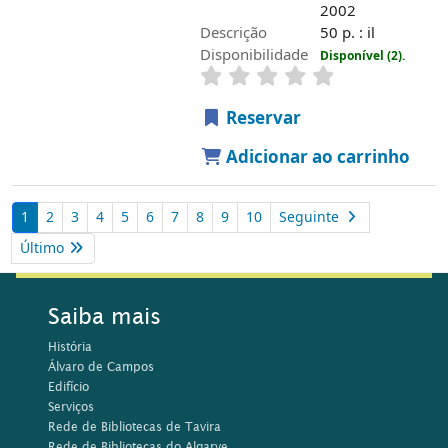
2002
Descrição
50 p. : il
Disponibilidade
Disponível (2).
Reservar
Adicionar ao carrinho
1
2
3
4
5
6
7
8
9
10
Seguinte
Último
Saiba mais
História
Álvaro de Campos
Edifício
Serviços
Rede de Bibliotecas de Tavira
Rede de Bibliotecas do Algarve