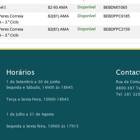
el I
82-93 AMA
Disponível
BEBDMI1065
Peres Correia
82(81) AMA
Disponível
BEBDPPC6185
– 3.º Ciclo
Peres Correia
82(81) AMA
Disponível
BEBDPPC2159
– 3.º Ciclo
Horários
Contac
1 de Setembro a 30 de Junho
Rua da Comu
Segunda e Sábado, 14h00 às 18h45
8800-397 Ta
Tel: 281 32
Terça a Sexta-Feira, 10h00-18h45
1 de Julho a 31 de Agosto
Segunda a Sexta-feira, 10h00 às 17h15