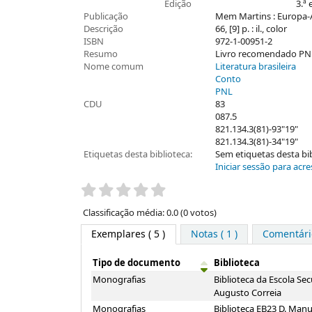
Edição
3.ª 
Publicação
Mem Martins : Europa-
Descrição
66, [9] p. : il., color
ISBN
972-1-00951-2
Resumo
Livro recomendado PNL20
Nome comum
Literatura brasileira
Conto
PNL
CDU
83
087.5
821.134.3(81)-93"19"
821.134.3(81)-34"19"
Etiquetas desta biblioteca:
Sem etiquetas desta bibl
Iniciar sessão para acre
Pontuação
Classificação média: 0.0 (0 votos)
Exemplares
( 5 )
Notas ( 1 )
Comentário
Tipo de documento
Biblioteca
Exemplares
Monografias
Biblioteca da Escola Sec
Augusto Correia
Monografias
Biblioteca EB23 D. Manu