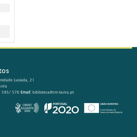
tos
nidade Lusíada, 21
vira
0 585/ 576
Email:
biblioteca@cm-tavira.pt