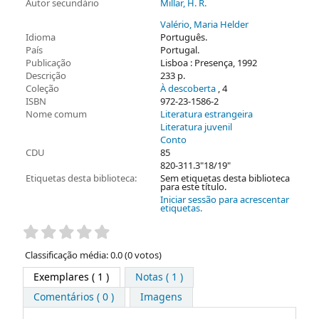
Autor secundário
Millar, H. R.
Valério, Maria Helder
Idioma
Português.
País
Portugal.
Publicação
Lisboa : Presença, 1992
Descrição
233 p.
Coleção
À descoberta
, 4
ISBN
972-23-1586-2
Nome comum
Literatura estrangeira
Literatura juvenil
Conto
CDU
85
820-311.3"18/19"
Etiquetas desta biblioteca:
Sem etiquetas desta biblioteca
para este título.
Iniciar sessão para acrescentar
etiquetas.
Pontuação
Classificação média: 0.0 (0 votos)
Exemplares
( 1 )
Notas ( 1 )
Comentários ( 0 )
Imagens