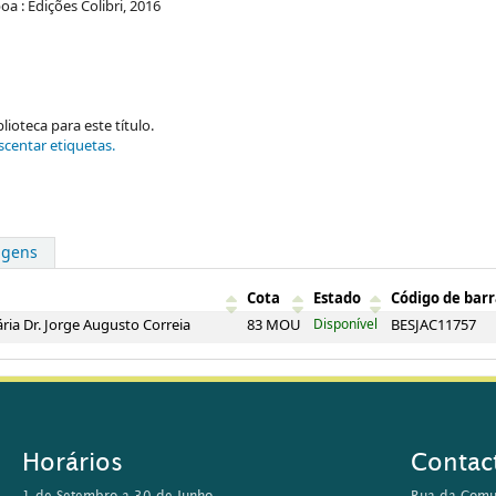
oa : Edições Colibri, 2016
ioteca para este título.
scentar etiquetas.
agens
Cota
Estado
Código de barr
ria Dr. Jorge Augusto Correia
83 MOU
Disponível
BESJAC11757
Horários
Contac
1 de Setembro a 30 de Junho
Rua da Comu