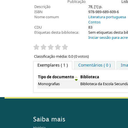
Publicação
Lisb
Descrição
78, [1] p.
ISBN
978-989-689-609-6
Nome comum
Literatura portuguesa
Contos
CDU
83
Etiquetas desta biblioteca:
Sem etiquetas desta bibl
Iniciar sessão para acre
Pontuação
Classificação média: 0.0 (0 votos)
Exemplares
( 1 )
Comentários ( 0 )
Im
Tipo de documento
Biblioteca
Exemplares
Monografias
Biblioteca da Escola Secundá
Saiba mais
História