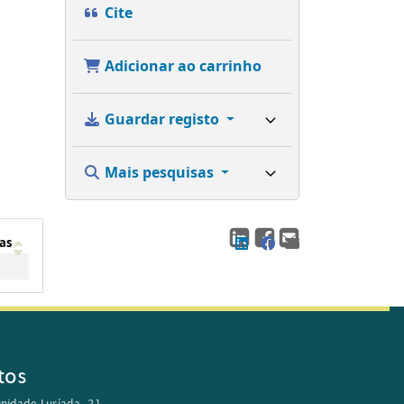
Cite
Adicionar ao carrinho
Guardar registo
Mais pesquisas
as
tos
nidade Lusíada, 21