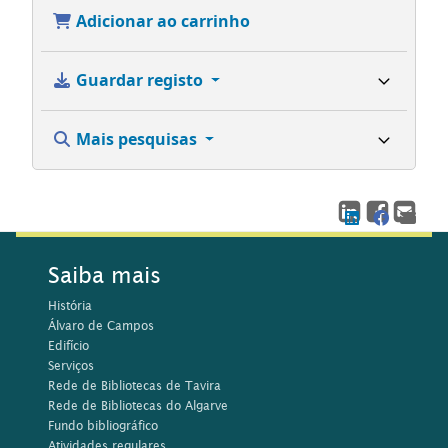
Adicionar ao carrinho
Guardar registo
Mais pesquisas
Saiba mais
História
Álvaro de Campos
Edifício
Serviços
Rede de Bibliotecas de Tavira
Rede de Bibliotecas do Algarve
Fundo bibliográfico
Atividades regulares