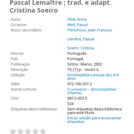
Pascal Lemaître ; trad. e adapt.
Cristina Soeiro
Autor
Alter, Anna
Co-autor
Weil, Pascal
Autor secundário
Pénichoux, Jean-François
Lemître, Pascal
Soeiro, Cristina
Idioma
Português.
País
Portugal.
Publicação
Sintra : Marus, 2002
Descrição
75, [1] p. : muito il.
Coleção
Enciclopédia Larouse dos 6/9
anos
ISBN
972-730-257-2
Nome comum
O universo -- [Enciclopédias
infantis]
CDU
087.5-053.5
524
Etiquetas desta biblioteca:
Sem etiquetas desta biblioteca
para este título.
Iniciar sessão para acrescentar
etiquetas.
Pontuação