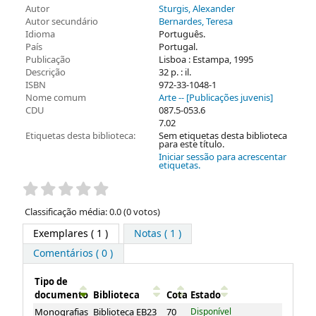
Autor
Sturgis, Alexander
Autor secundário
Bernardes, Teresa
Idioma
Português.
País
Portugal.
Publicação
Lisboa : Estampa, 1995
Descrição
32 p. : il.
ISBN
972-33-1048-1
Nome comum
Arte -- [Publicações juvenis]
CDU
087.5-053.6
7.02
Etiquetas desta biblioteca:
Sem etiquetas desta biblioteca
para este título.
Iniciar sessão para acrescentar
etiquetas.
Pontuação
Classificação média: 0.0 (0 votos)
Exemplares
( 1 )
Notas ( 1 )
Comentários ( 0 )
Tipo de
documento
Biblioteca
Cota
Estado
Exemplares
Monografias
Biblioteca EB23
70
Disponível