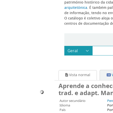
património histórico da ci
arquitetónica
. É também pal
de informação, tendo no en
O catálogo é coletivo aloja 
centros de documentação d
Vista normal
V
Aprende a conhece
trad. e adapt. Ma
Autor secundário
Per
Idioma
Por
País
Por