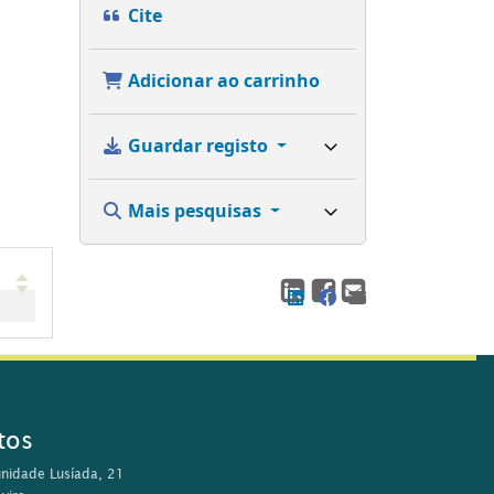
Cite
Adicionar ao carrinho
Guardar registo
Mais pesquisas
tos
nidade Lusíada, 21