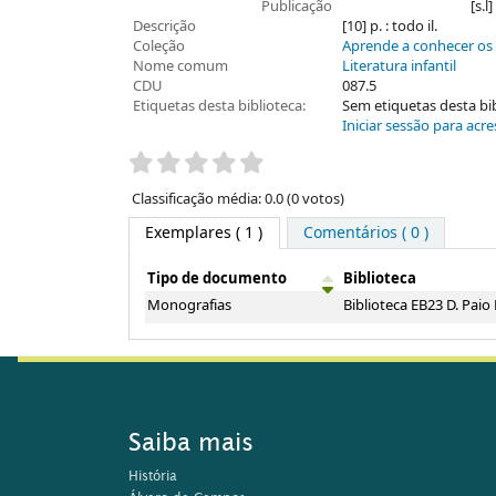
Publicação
[s.l
Descrição
[10] p. : todo il.
Coleção
Aprende a conhecer os
Nome comum
Literatura infantil
CDU
087.5
Etiquetas desta biblioteca:
Sem etiquetas desta bibl
Iniciar sessão para acre
Pontuação
Classificação média: 0.0 (0 votos)
Exemplares
( 1 )
Comentários ( 0 )
Tipo de documento
Biblioteca
Exemplares
Monografias
Biblioteca EB23 D. Paio
Saiba mais
História