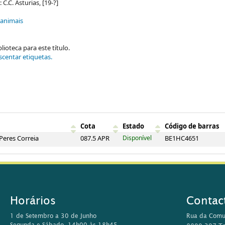
] : C.C. Asturias, [19-?]
 animais
ioteca para este título.
scentar etiquetas.
Cota
Estado
Código de barras
 Peres Correia
087.5 APR
Disponível
BE1HC4651
Horários
Contac
1 de Setembro a 30 de Junho
Rua da Comu
Segunda e Sábado, 14h00 às 18h45