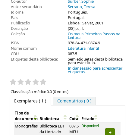
Co-autor
Surber, Sophie
Autor secundário
Serrano, Teresa
Idioma
Português.
País
Portugal.
Publicação
Lisboa : Salvat, 2001
Descrição
[28] p. ; il.
Coleção
Os meus Primeiros Passos na
Leitura
ISBN
978-84-471-0874-9
Nome comum
Literatura infantil
CDU
087.5
Etiquetas desta biblioteca:
Sem etiquetas desta biblioteca
para este título.
Iniciar sessão para acrescentar
etiquetas.
Pontuação
Classificação média: 0.0 (0 votos)
Exemplares
( 1 )
Comentários ( 0 )
Tipo de
documento
Biblioteca
Cota
Estado
Exemplares
Monografias
Biblioteca EB1
087.5
Disponível
da Horta do
MEU