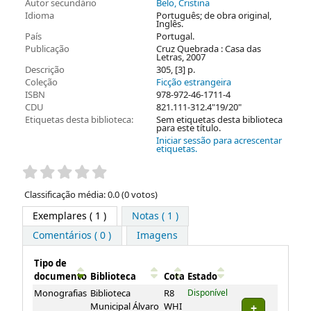
Autor secundário
Belo, Cristina
Idioma
Português; de obra original,
Inglês.
País
Portugal.
Publicação
Cruz Quebrada : Casa das
Letras, 2007
Descrição
305, [3] p.
Coleção
Ficção estrangeira
ISBN
978-972-46-1711-4
CDU
821.111-312.4"19/20"
Etiquetas desta biblioteca:
Sem etiquetas desta biblioteca
para este título.
Iniciar sessão para acrescentar
etiquetas.
Pontuação
Classificação média: 0.0 (0 votos)
Exemplares
( 1 )
Notas ( 1 )
Comentários ( 0 )
Imagens
Tipo de
documento
Biblioteca
Cota
Estado
Exemplares
Monografias
Biblioteca
R8
Disponível
Municipal Álvaro
WHI