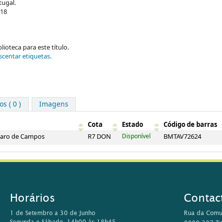
tugal.
018
ioteca para este título.
scentar etiquetas.
s ( 0 )
Imagens
Cota
Estado
Código de barras
lvaro de Campos
R7 DON
Disponível
BMTAV72624
Horários
Contac
1 de Setembro a 30 de Junho
Rua da Comu
Segunda e Sábado, 14h00 às 18h45