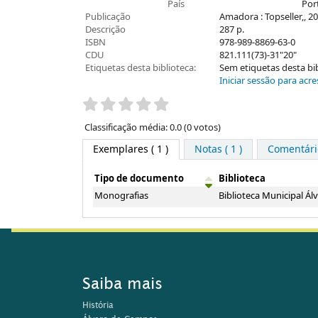
País
Por
Publicação
Amadora : Topseller,, 2
Descrição
287 p.
ISBN
978-989-8869-63-0
CDU
821.111(73)-31"20"
Etiquetas desta biblioteca:
Sem etiquetas desta bibl
Iniciar sessão para acre
Pontuação
Classificação média: 0.0 (0 votos)
Exemplares
( 1 )
Notas ( 1 )
Comentário
Tipo de documento
Biblioteca
Exemplares
Monografias
Biblioteca Municipal Á
Saiba mais
História