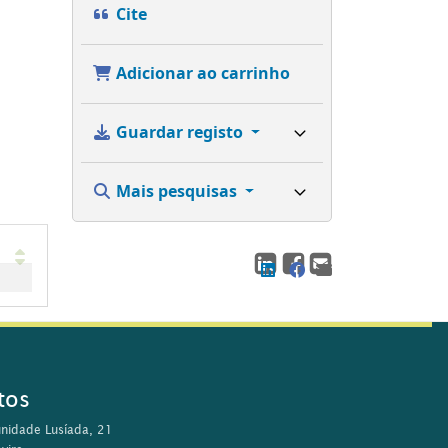
Cite
Adicionar ao carrinho
Guardar registo
Mais pesquisas
tos
nidade Lusíada, 21