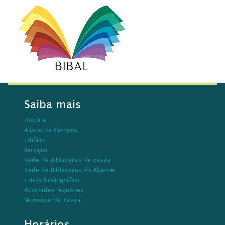
Saiba mais
História
Álvaro de Campos
Edifício
Serviços
Rede de Bibliotecas de Tavira
Rede de Bibliotecas do Algarve
Fundo bibliográfico
Atividades regulares
Município de Tavira
Horários