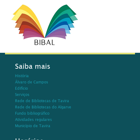
Saiba mais
História
Álvaro de Campos
Edifício
Serviços
Rede de Bibliotecas de Tavira
Rede de Bibliotecas do Algarve
Fundo bibliográfico
Atividades regulares
Município de Tavira