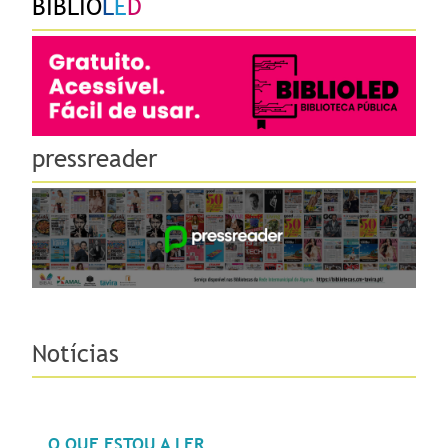
BIBLIO
L
E
D
pressreader
Notícias
O QUE ESTOU A LER