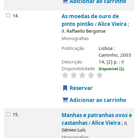
Adicionar ao carrinho
14.
As moedas de ouro de
pinto pintão
Alice Vieira
/
;
il. Raffaello Bergonse
Monografias
Publicação
Lisboa :
Caminho, 2003
Descrição
14, [2] p. : il
Disponibilidade
Disponível (2).
Reservar
Adicionar ao carrinho
15.
Manhas e patranhas ovos e
castanhas
Alice Vieira
/
; il.
Gémeo Luís
Monografias