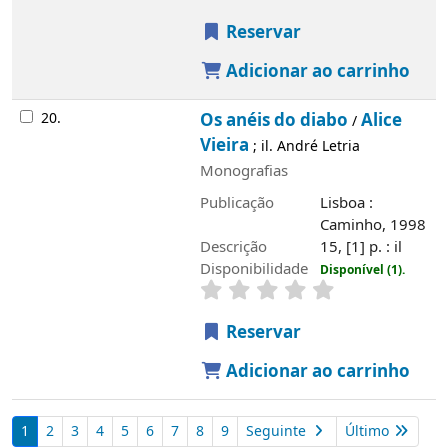
Reservar
Adicionar ao carrinho
20.
Os anéis do diabo
Alice
/
Vieira
; il. André Letria
Monografias
Publicação
Lisboa :
Caminho, 1998
Descrição
15, [1] p. : il
Disponibilidade
Disponível (1).
Reservar
Adicionar ao carrinho
1
2
3
4
5
6
7
8
9
Seguinte
Último