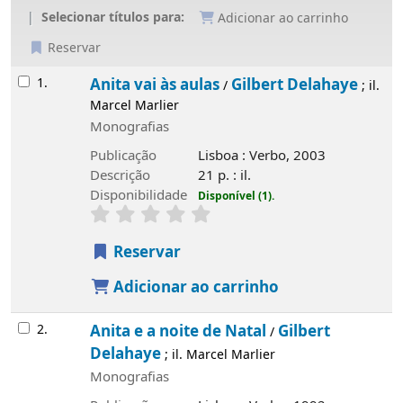
Selecionar títulos para:
Adicionar ao carrinho
Reservar
Resultados
1.
Anita vai às aulas
Gilbert Delahaye
/
; il.
Marcel Marlier
Monografias
Publicação
Lisboa : Verbo, 2003
Descrição
21 p. : il.
Disponibilidade
Disponível (1).
Reservar
Adicionar ao carrinho
2.
Anita e a noite de Natal
Gilbert
/
Delahaye
; il. Marcel Marlier
Monografias