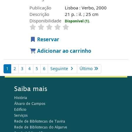
Publicação
Lisboa : Verbo, 2000
Descrição
21 p. : il. ; 25 cm
Disponibilidade
Disponível (1).
Reservar
Adicionar ao carrinho
1
2
3
4
5
6
Seguinte
Último
Saiba mais
História
Álvaro de Campos
Edifício
Serviços
Rede de Bibliotecas de Tavira
Rede de Bibliotecas do Algarve