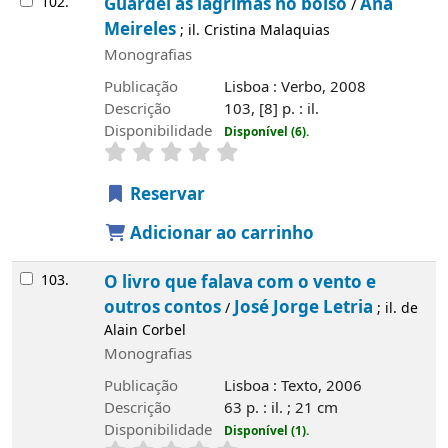
102.
Guardei as lágrimas no bolso
Ana
/
Meireles
; il. Cristina Malaquias
Monografias
Publicação
Lisboa : Verbo, 2008
Descrição
103, [8] p. : il.
Disponibilidade
Disponível (6).
Reservar
Adicionar ao carrinho
103.
O livro que falava com o vento e
outros contos
José Jorge Letria
/
; il. de
Alain Corbel
Monografias
Publicação
Lisboa : Texto, 2006
Descrição
63 p. : il. ; 21 cm
Disponibilidade
Disponível (1).