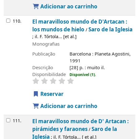
Adicionar ao carrinho
110.
El maravilloso mundo de D'Artacan :
los mundos de hielo
Saro de la Iglesia
/
; il. F. Tórtola... [et al.]
Monografias
Publicação
Barcelona : Planeta Agostini,
1991
Descrição
[28] p. : muito il.
Disponibilidade
Disponível (1).
Reservar
Adicionar ao carrinho
111.
El maravilloso mundo de D' Artacan :
pirámides y faraones
Saro de la
/
Iglesia
; il. F. Tórtola... [ et al.]