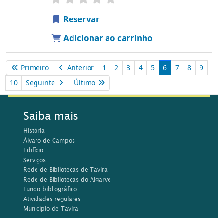
Reservar
Adicionar ao carrinho
Primeiro
Anterior
1
2
3
4
5
6
7
8
9
10
Seguinte
Último
Saiba mais
História
Álvaro de Campos
Edifício
Serviços
Rede de Bibliotecas de Tavira
Rede de Bibliotecas do Algarve
Fundo bibliográfico
Atividades regulares
Município de Tavira