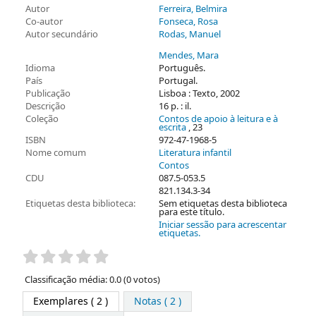
Autor
Ferreira, Belmira
Co-autor
Fonseca, Rosa
Autor secundário
Rodas, Manuel
Mendes, Mara
Idioma
Português.
País
Portugal.
Publicação
Lisboa : Texto, 2002
Descrição
16 p. : il.
Coleção
Contos de apoio à leitura e à
escrita
, 23
ISBN
972-47-1968-5
Nome comum
Literatura infantil
Contos
CDU
087.5-053.5
821.134.3-34
Etiquetas desta biblioteca:
Sem etiquetas desta biblioteca
para este título.
Iniciar sessão para acrescentar
etiquetas.
Pontuação
Classificação média: 0.0 (0 votos)
Exemplares
( 2 )
Notas ( 2 )