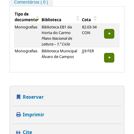
Comentários ( 0 )
Tipo de
documento
Biblioteca
Cota
Exemplares
Monografias
Biblioteca EB1 da
82.03-34
Horta do Carmo
CON
Plano Nacional de
Leitura – 1.º Ciclo
Monografias
Biblioteca Municipal
JJ9 FER
Álvaro de Campos
Reservar
Imprimir
Cite