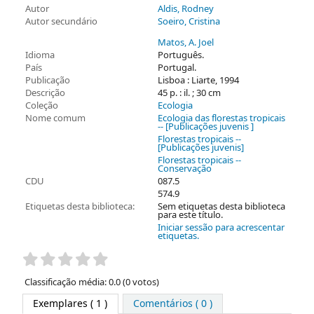
Autor
Aldis, Rodney
Autor secundário
Soeiro, Cristina
Matos, A. Joel
Idioma
Português.
País
Portugal.
Publicação
Lisboa : Liarte, 1994
Descrição
45 p. : il. ; 30 cm
Coleção
Ecologia
Nome comum
Ecologia das florestas tropicais
-- [Publicações juvenis ]
Florestas tropicais --
[Publicações juvenis]
Florestas tropicais --
Conservação
CDU
087.5
574.9
Etiquetas desta biblioteca:
Sem etiquetas desta biblioteca
para este título.
Iniciar sessão para acrescentar
etiquetas.
Pontuação
Classificação média: 0.0 (0 votos)
Exemplares
( 1 )
Comentários ( 0 )