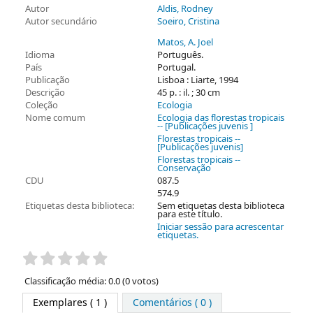
Autor
Aldis, Rodney
Autor secundário
Soeiro, Cristina
Matos, A. Joel
Idioma
Português.
País
Portugal.
Publicação
Lisboa : Liarte, 1994
Descrição
45 p. : il. ; 30 cm
Coleção
Ecologia
Nome comum
Ecologia das florestas tropicais
-- [Publicações juvenis ]
Florestas tropicais --
[Publicações juvenis]
Florestas tropicais --
Conservação
CDU
087.5
574.9
Etiquetas desta biblioteca:
Sem etiquetas desta biblioteca
para este título.
Iniciar sessão para acrescentar
etiquetas.
Pontuação
Classificação média: 0.0 (0 votos)
Exemplares
( 1 )
Comentários ( 0 )